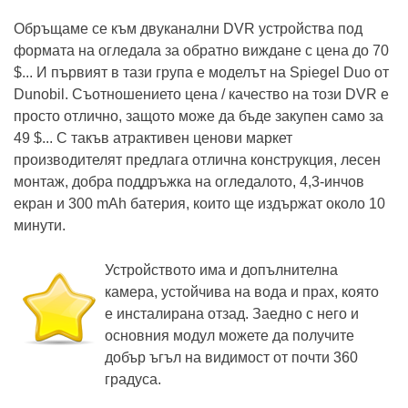
Обръщаме се към двуканални DVR устройства под
формата на огледала за обратно виждане с цена до 70
$... И първият в тази група е моделът на Spiegel Duo от
Dunobil. Съотношението цена / качество на този DVR е
просто отлично, защото може да бъде закупен само за
49 $... С такъв атрактивен ценови маркет
производителят предлага отлична конструкция, лесен
монтаж, добра поддръжка на огледалото, 4,3-инчов
екран и 300 mAh батерия, които ще издържат около 10
минути.
Устройството има и допълнителна
камера, устойчива на вода и прах, която
е инсталирана отзад. Заедно с него и
основния модул можете да получите
добър ъгъл на видимост от почти 360
градуса.