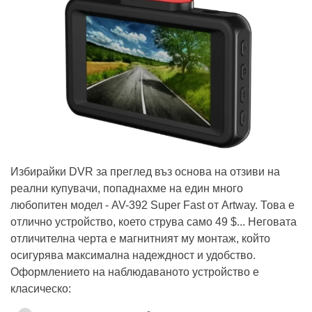
Избирайки DVR за преглед въз основа на отзиви на
реални купувачи, попаднахме на един много
любопитен модел - AV-392 Super Fast от Artway. Това е
отлично устройство, което струва само 49 $... Неговата
отличителна черта е магнитният му монтаж, който
осигурява максимална надеждност и удобство.
Оформлението на наблюдаваното устройство е
класическо: