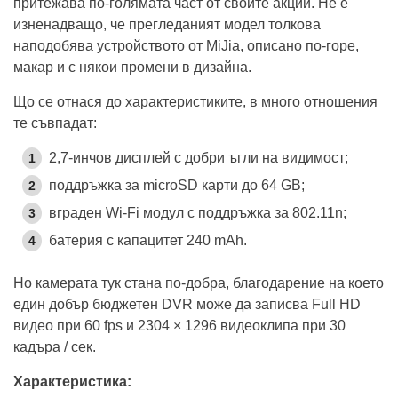
притежава по-голямата част от своите акции. Не е
изненадващо, че прегледаният модел толкова
наподобява устройството от MiJia, описано по-горе,
макар и с някои промени в дизайна.
Що се отнася до характеристиките, в много отношения
те съвпадат:
2,7-инчов дисплей с добри ъгли на видимост;
поддръжка за microSD карти до 64 GB;
вграден Wi-Fi модул с поддръжка за 802.11n;
батерия с капацитет 240 mAh.
Но камерата тук стана по-добра, благодарение на което
един добър бюджетен DVR може да записва Full HD
видео при 60 fps и 2304 × 1296 видеоклипа при 30
кадъра / сек.
Характеристика: