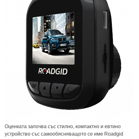
Оценката започва със стилно, компактно и евтино
устройство със самообясняващото се име Roadgid