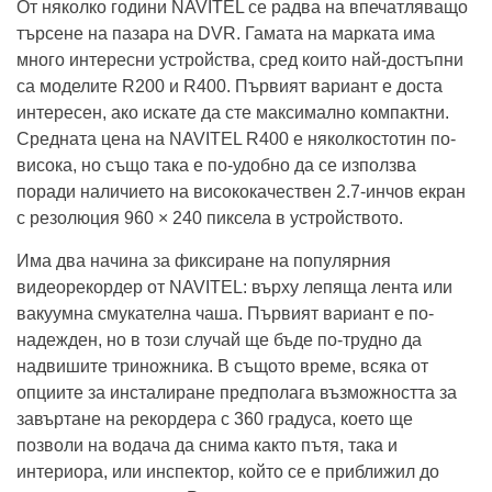
От няколко години NAVITEL се радва на впечатляващо
търсене на пазара на DVR. Гамата на марката има
много интересни устройства, сред които най-достъпни
са моделите R200 и R400. Първият вариант е доста
интересен, ако искате да сте максимално компактни.
Средната цена на NAVITEL R400 е няколкостотин по-
висока, но също така е по-удобно да се използва
поради наличието на висококачествен 2.7-инчов екран
с резолюция 960 × 240 пиксела в устройството.
Има два начина за фиксиране на популярния
видеорекордер от NAVITEL: върху лепяща лента или
вакуумна смукателна чаша. Първият вариант е по-
надежден, но в този случай ще бъде по-трудно да
надвишите триножника. В същото време, всяка от
опциите за инсталиране предполага възможността за
завъртане на рекордера с 360 градуса, което ще
позволи на водача да снима както пътя, така и
интериора, или инспектор, който се е приближил до