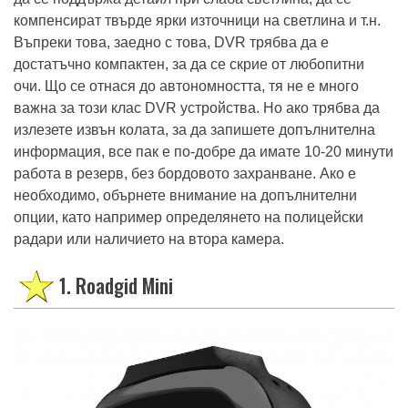
компенсират твърде ярки източници на светлина и т.н.
Въпреки това, заедно с това, DVR трябва да е
достатъчно компактен, за да се скрие от любопитни
очи. Що се отнася до автономността, тя не е много
важна за този клас DVR устройства. Но ако трябва да
излезете извън колата, за да запишете допълнителна
информация, все пак е по-добре да имате 10-20 минути
работа в резерв, без бордовото захранване. Ако е
необходимо, обърнете внимание на допълнителни
опции, като например определянето на полицейски
радари или наличието на втора камера.
1. Roadgid Mini