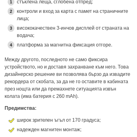
стъклена леща, сглобена отпред;
контроли и вход за карта с памет на страничните
лица;
висококачествен 3-инчов дисплей от страната на
водача;
платформа за магнитна фиксация отгоре.
Между другото, последното не само фиксира
устройството, но и доставя захранване към него. Това
дизайнерско решение ви позволява бързо да извадите
рекордера от скобата, за да не го оставите в кабината
през нощта или да премахнете ситуацията извън
колата (има батерия с 260 mAh).
Предимства:
широк зрителен ъгъл от 170 градуса;
надежден магнитен монтаж;