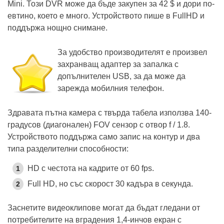
Mini. Този DVR може да бъде закупен за 42 $ и дори по-
евтино, което е много. Устройството пише в FullHD и
поддържа нощно снимане.
За удобство производителят е произвел
захранващ адаптер за запалка с
допълнителен USB, за да може да
зарежда мобилния телефон.
Здравата пътна камера с твърда табела използва 140-
градусов (диагонален) FOV сензор с отвор f / 1.8.
Устройството поддържа само запис на контур и два
типа разделителни способности:
HD с честота на кадрите от 60 fps.
Full HD, но със скорост 30 кадъра в секунда.
Заснетите видеоклипове могат да бъдат гледани от
потребителите на вградения 1,4-инчов екран с