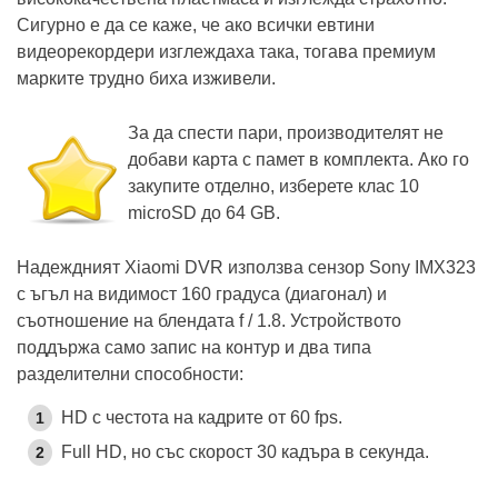
Сигурно е да се каже, че ако всички евтини
видеорекордери изглеждаха така, тогава премиум
марките трудно биха изживели.
За да спести пари, производителят не
добави карта с памет в комплекта. Ако го
закупите отделно, изберете клас 10
microSD до 64 GB.
Надеждният Xiaomi DVR използва сензор Sony IMX323
с ъгъл на видимост 160 градуса (диагонал) и
съотношение на блендата f / 1.8. Устройството
поддържа само запис на контур и два типа
разделителни способности:
HD с честота на кадрите от 60 fps.
Full HD, но със скорост 30 кадъра в секунда.