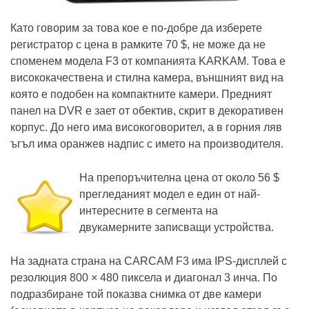
Като говорим за това кое е по-добре да изберете
регистратор с цена в рамките 70 $, не може да не
споменем модела F3 от компанията KARKAM. Това е
висококачествена и стилна камера, външният вид на
която е подобен на компактните камери. Предният
панел на DVR е зает от обектив, скрит в декоративен
корпус. До него има високоговорител, а в горния ляв
ъгъл има оранжев надпис с името на производителя.
На препоръчителна цена от около 56 $
прегледаният модел е един от най-
интересните в сегмента на
двукамерните записващи устройства.
На задната страна на CARCAM F3 има IPS-дисплей с
резолюция 800 × 480 пиксела и диагонал 3 инча. По
подразбиране той показва снимка от две камери