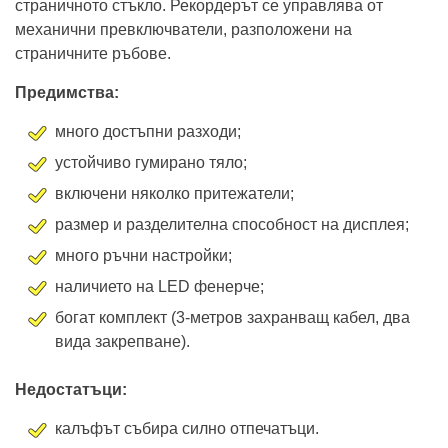
страничното стъкло. Рекордерът се управлява от
механични превключватели, разположени на
страничните ръбове.
Предимства:
много достъпни разходи;
устойчиво гумирано тяло;
включени няколко притежатели;
размер и разделителна способност на дисплея;
много ръчни настройки;
наличието на LED фенерче;
богат комплект (3-метров захранващ кабел, два
вида закрепване).
Недостатъци:
калъфът събира силно отпечатъци.