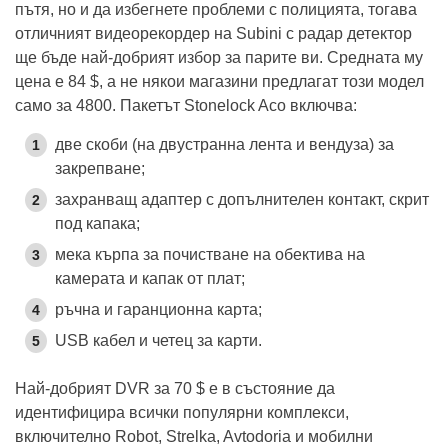
пътя, но и да избегнете проблеми с полицията, тогава
отличният видеорекордер на Subini с радар детектор
ще бъде най-добрият избор за парите ви. Средната му
цена е 84 $, а не някои магазини предлагат този модел
само за 4800. Пакетът Stonelock Aco включва:
две скоби (на двустранна лента и вендуза) за
закрепване;
захранващ адаптер с допълнителен контакт, скрит
под капака;
мека кърпа за почистване на обектива на
камерата и капак от плат;
ръчна и гаранционна карта;
USB кабел и четец за карти.
Най-добрият DVR за 70 $ е в състояние да
идентифицира всички популярни комплекси,
включително Robot, Strelka, Avtodoria и мобилни