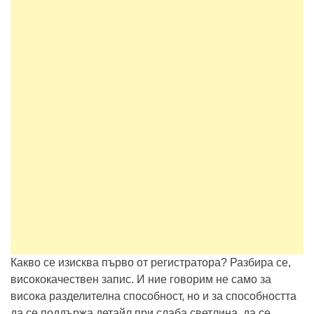
Какво се изисква първо от регистратора? Разбира се,
висококачествен запис. И ние говорим не само за
висока разделителна способност, но и за способността
да се поддържа детайл при слаба светлина, да се