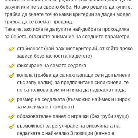
закупи или не за своето бебе. Но ако решите да купите,
трябва да знаете точно какви критерии за даден модел
трябва да се вземат предвид.
Така че, ако искате да купите най-добрата проходилка
за бебета, обърнете внимание на следните параметри:
стабилност (най-важният критерий, от който пряко
зависи безопасността на детето)
фиксиране на самата седалка
колела (трябва да са нехлъзгащи се и допълнени
със запушалки), за предпочитане силиконови, те
не са толкова шумни и няма да надраскат пода
размер на седалката (възможно най-мек и широк
за максимален комфорт)
образователен панел с играчки (без груби звуци)
възможност за регулиране на височината на
седалката с най-малко 3 позиции (важно е