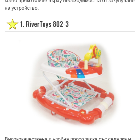
което пряко влияе върху необходимостта от закупуване
на устройство.
1. RiverToys 802-3
Висококачествена и удобна проходилка със седалка и