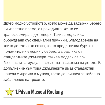
Друго модно устройство, което може да задържи бебето
ви известно време, е проходилка, която се
трансформира в джъмпери. Такива модели са
оборудвани със специални пружини, благодарение на
които детето леко скача, което предизвиква буря от
положителни емоции у бебето. За разлика от
стандартните джъмпери, такива модели са по-
безопасни за мускулно-скелетната система на детето. В
допълнение към това джъмперите имат стандартни
панели с играчки и музика, което допринася за забавно
забавление на трохите.
1.Pilsan Musical Rocking