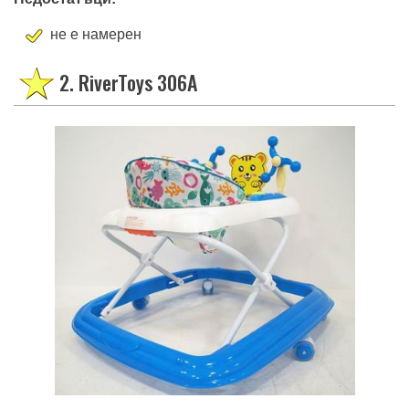
не е намерен
2. RiverToys 306A