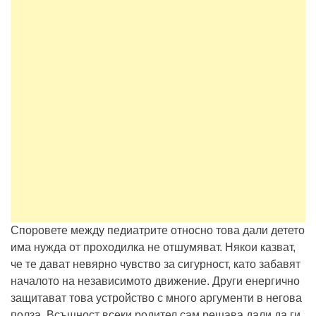
Споровете между педиатрите относно това дали детето
има нужда от проходилка не отшумяват. Някои казват,
че те дават невярно чувство за сигурност, като забавят
началото на независимото движение. Други енергично
защитават това устройство с много аргументи в негова
полза. Всъщност всеки родител сам решава дали да ги