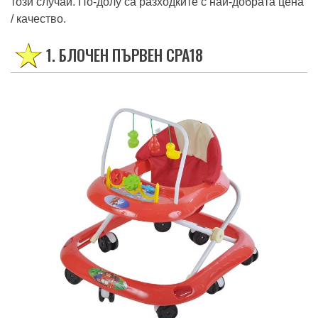
този случай. По-долу са разходките с най-добрата цена
/ качество.
1. БЛОЧЕН ПЪРВЕН СРА18