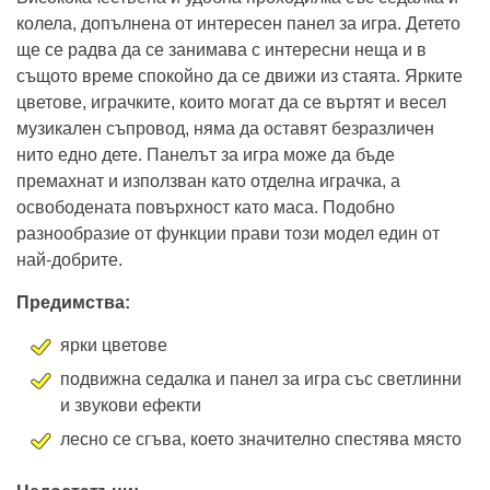
колела, допълнена от интересен панел за игра. Детето
ще се радва да се занимава с интересни неща и в
същото време спокойно да се движи из стаята. Ярките
цветове, играчките, които могат да се въртят и весел
музикален съпровод, няма да оставят безразличен
нито едно дете. Панелът за игра може да бъде
премахнат и използван като отделна играчка, а
освободената повърхност като маса. Подобно
разнообразие от функции прави този модел един от
най-добрите.
Предимства:
ярки цветове
подвижна седалка и панел за игра със светлинни
и звукови ефекти
лесно се сгъва, което значително спестява място