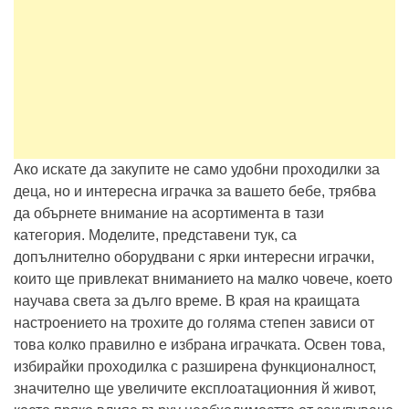
Ако искате да закупите не само удобни проходилки за
деца, но и интересна играчка за вашето бебе, трябва
да обърнете внимание на асортимента в тази
категория. Моделите, представени тук, са
допълнително оборудвани с ярки интересни играчки,
които ще привлекат вниманието на малко човече, което
научава света за дълго време. В края на краищата
настроението на трохите до голяма степен зависи от
това колко правилно е избрана играчката. Освен това,
избирайки проходилка с разширена функционалност,
значително ще увеличите експлоатационния й живот,