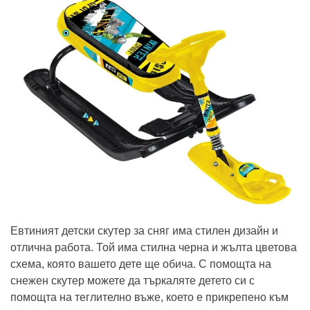
Евтиният детски скутер за сняг има стилен дизайн и
отлична работа. Той има стилна черна и жълта цветова
схема, която вашето дете ще обича. С помощта на
снежен скутер можете да търкаляте детето си с
помощта на теглително въже, което е прикрепено към