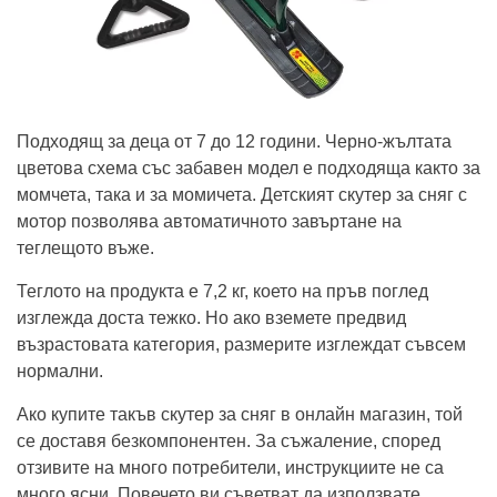
Подходящ за деца от 7 до 12 години. Черно-жълтата
цветова схема със забавен модел е подходяща както за
момчета, така и за момичета. Детският скутер за сняг с
мотор позволява автоматичното завъртане на
теглещото въже.
Теглото на продукта е 7,2 кг, което на пръв поглед
изглежда доста тежко. Но ако вземете предвид
възрастовата категория, размерите изглеждат съвсем
нормални.
Ако купите такъв скутер за сняг в онлайн магазин, той
се доставя безкомпонентен. За съжаление, според
отзивите на много потребители, инструкциите не са
много ясни. Повечето ви съветват да използвате