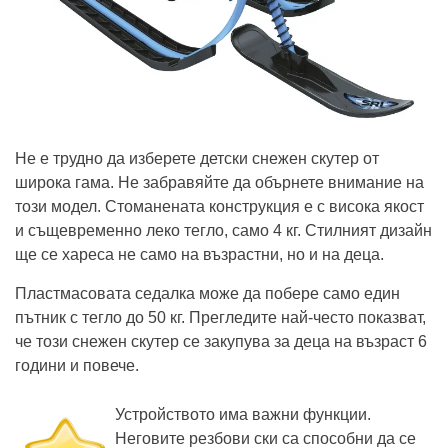
Не е трудно да изберете детски снежен скутер от
широка гама. Не забравяйте да обърнете внимание на
този модел. Стоманената конструкция е с висока якост
и същевременно леко тегло, само 4 кг. Стилният дизайн
ще се хареса не само на възрастни, но и на деца.
Пластмасовата седалка може да побере само един
пътник с тегло до 50 кг. Прегледите най-често показват,
че този снежен скутер се закупува за деца на възраст 6
години и повече.
Устройството има важни функции.
Неговите резбови ски са способни да се