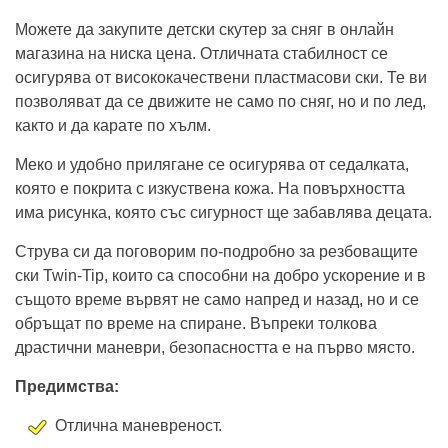
Можете да закупите детски скутер за сняг в онлайн
магазина на ниска цена. Отличната стабилност се
осигурява от висококачествени пластмасови ски. Те ви
позволяват да се движите не само по сняг, но и по лед,
както и да карате по хълм.
Меко и удобно прилягане се осигурява от седалката,
която е покрита с изкуствена кожа. На повърхността
има рисунка, която със сигурност ще забавлява децата.
Струва си да поговорим по-подробно за резбоващите
ски Twin-Tip, които са способни на добро ускорение и в
същото време вървят не само напред и назад, но и се
обръщат по време на спиране. Въпреки толкова
драстични маневри, безопасността е на първо място.
Предимства:
Отлична маневреност.