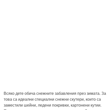
Всяко дете обича снежните забавления през зимата. За
това са идеални специални снежни скутери, които са
заместили шейни, ледени покривки, картонени кутии.