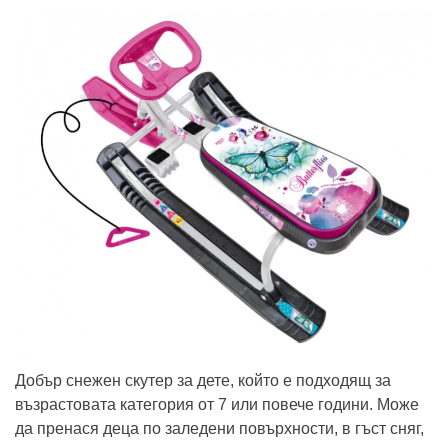
Добър снежен скутер за дете, който е подходящ за
възрастовата категория от 7 или повече години. Може
да пренася деца по заледени повърхности, в гъст сняг,