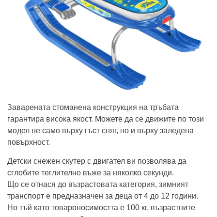
Заварената стоманена конструкция на тръбата
гарантира висока якост. Можете да се движите по този
модел не само върху гъст сняг, но и върху заледена
повърхност.
Детски снежен скутер с двигател ви позволява да
сглобите теглително въже за няколко секунди.
Що се отнася до възрастовата категория, зимният
транспорт е предназначен за деца от 4 до 12 години.
Но тъй като товароносимостта е 100 кг, възрастните