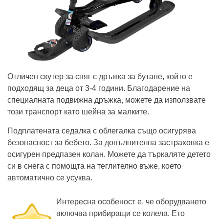
Отличен скутер за сняг с дръжка за бутане, който е
подходящ за деца от 3-4 години. Благодарение на
специалната подвижна дръжка, можете да използвате
този транспорт като шейна за малките.
Подплатената седалка с облегалка също осигурява
безопасност за бебето. За допълнителна застраховка е
осигурен предпазен колан. Можете да търкаляте детето
си в снега с помощта на теглително въже, което
автоматично се усуква.
Интересна особеност е, че оборудването
включва прибиращи се колела. Ето