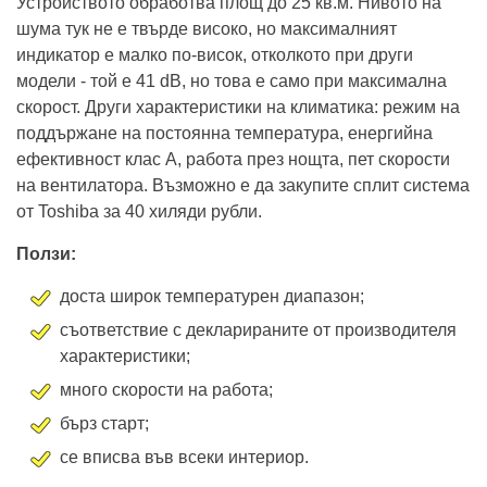
Устройството обработва площ до 25 кв.м. Нивото на
шума тук не е твърде високо, но максималният
индикатор е малко по-висок, отколкото при други
модели - той е 41 dB, но това е само при максимална
скорост. Други характеристики на климатика: режим на
поддържане на постоянна температура, енергийна
ефективност клас A, работа през нощта, пет скорости
на вентилатора. Възможно е да закупите сплит система
от Toshiba за 40 хиляди рубли.
Ползи:
доста широк температурен диапазон;
съответствие с декларираните от производителя
характеристики;
много скорости на работа;
бърз старт;
се вписва във всеки интериор.