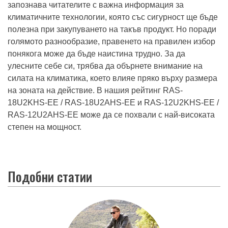
запознава читателите с важна информация за
климатичните технологии, която със сигурност ще бъде
полезна при закупуването на такъв продукт. Но поради
голямото разнообразие, правенето на правилен избор
понякога може да бъде наистина трудно. За да
улесните себе си, трябва да обърнете внимание на
силата на климатика, което влияе пряко върху размера
на зоната на действие. В нашия рейтинг RAS-
18U2KHS-EE / RAS-18U2AHS-EE и RAS-12U2KHS-EE /
RAS-12U2AHS-EE може да се похвали с най-високата
степен на мощност.
Подобни статии