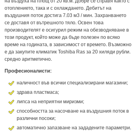
на въздуха на площ от 20 кв.м. Добре се справя както с
отоплението, така и с охлаждането. Дебитът на
въздушния поток достига 7.03 м3 / мин. Захранването
се доставя от вътрешното тяло. Освен това
производителят е осигурил режим на обезводняване в
този продукт, който може да бъде полезен по всяко
време на годината, в зависимост от времето. Възможно
е да закупите климатик Toshiba Ras за 20 хиляди рубли.
средно аритметично.
Професионалисти:
наличност във всички специализирани магазини;
здрава пластмаса;
липса на неприятни миризми;
способността за насочване на въздушния поток в
различни посоки;
автоматично запазване на зададените параметри.