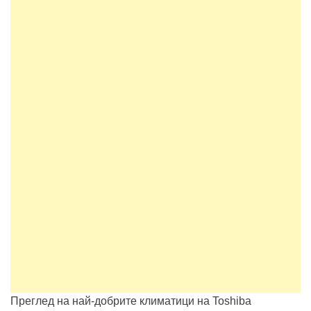
Преглед на най-добрите климатици на Toshiba