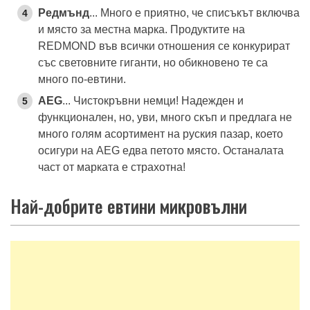
Редмънд
... Много е приятно, че списъкът включва
и място за местна марка. Продуктите на
REDMOND във всички отношения се конкурират
със световните гиганти, но обикновено те са
много по-евтини.
AEG
... Чистокръвни немци! Надежден и
функционален, но, уви, много скъп и предлага не
много голям асортимент на руския пазар, което
осигури на AEG едва петото място. Останалата
част от марката е страхотна!
Най-добрите евтини микровълни