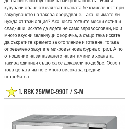
допълнителни функции на микровълновата. Някои
купувачи обаче отбелязват пълната безсмисленост при
закупуването на такова оборудване. Така че имате ли
нужда от тази опция? Ако често готвите месни ястия и
сладкиши, искате да ядете не само здравословни, но и
много вкусни зеленчуци с коричка, а също така искате
да съкратите времето за отопление и готвене, тогава
определено закупете микровълнова фурна с грил. А по
отношение на запазването на витамини в храната,
такива единици също са се доказали по-добре. Освен
това цената им не е много висока за средния
потребител.
1. BBK 25MWC-990T / S-M