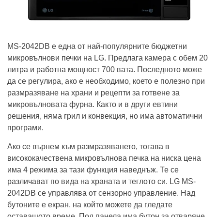
MS-2042DB е една от най-популярните бюджетни
микровълнови печки на LG. Предлага камера с обем 20
литра и работна мощност 700 вата. Последното може
да се регулира, ако е необходимо, което е полезно при
размразяване на храни и рецепти за готвене за
микровълновата фурна. Както и в други евтини
решения, няма грил и конвекция, но има автоматични
програми.
Ако се върнем към размразяването, тогава в
висококачествена микровълнова печка на ниска цена
има 4 режима за тази функция наведнъж. Те се
различават по вида на храната и теглото си. LG MS-
2042DB се управлява от сензорно управление. Над
бутоните е екран, на който можете да гледате
оставащото време. Под панела има бутон за отваряне