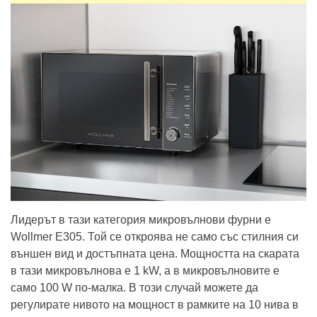
Лидерът в тази категория микровълнови фурни е
Wollmer E305. Той се откроява не само със стилния си
външен вид и достъпната цена. Мощността на скарата
в тази микровълнова е 1 kW, а в микровълновите е
само 100 W по-малка. В този случай можете да
регулирате нивото на мощност в рамките на 10 нива в