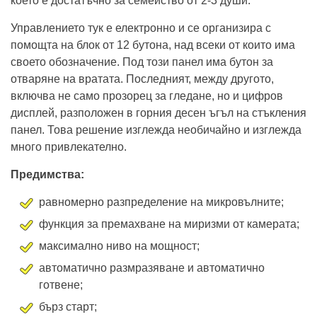
което е достатъчно за семейство от 2-3 души.
Управлението тук е електронно и се организира с
помощта на блок от 12 бутона, над всеки от които има
своето обозначение. Под този панел има бутон за
отваряне на вратата. Последният, между другото,
включва не само прозорец за гледане, но и цифров
дисплей, разположен в горния десен ъгъл на стъкления
панел. Това решение изглежда необичайно и изглежда
много привлекателно.
Предимства:
равномерно разпределение на микровълните;
функция за премахване на миризми от камерата;
максимално ниво на мощност;
автоматично размразяване и автоматично
готвене;
бърз старт;