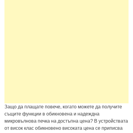
Защо да плащате повече, когато можете да получите
същите функции в обикновена и надеждна
микровълнова печка на достъпна цена? В устройствата
от висок клас обикновено високата цена се приписва