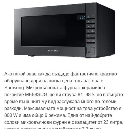
Ако някой знае как да създаде фантастично красиво
оборудване дори на ниска цена, тогава това е
Samsung. Микровълновата фурна с керамично
покритие ME88SUG ще ви струва 84–98 $, но в същото
време външният му вид заслужава много по-големи
разходи. Максималната мощност на това устройство е
800 W и има общо 6 режима. Една от най-добрите
солови микровълнови фурни е с капацитет от 23 литра,