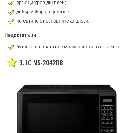
ярък цифров дисплей;
добър избор на цветове;
по-евтино от основните аналози.
Недостатъци:
бутонът на вратата е малко стегнат в началото.
3. LG MS-2042DB