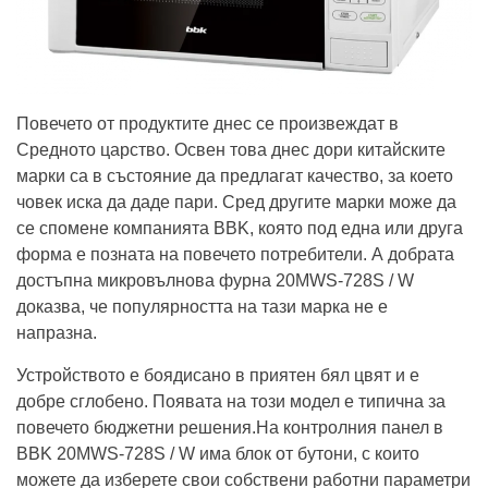
Повечето от продуктите днес се произвеждат в
Средното царство. Освен това днес дори китайските
марки са в състояние да предлагат качество, за което
човек иска да даде пари. Сред другите марки може да
се спомене компанията BBK, която под една или друга
форма е позната на повечето потребители. А добрата
достъпна микровълнова фурна 20MWS-728S / W
доказва, че популярността на тази марка не е
напразна.
Устройството е боядисано в приятен бял цвят и е
добре сглобено. Появата на този модел е типична за
повечето бюджетни решения.На контролния панел в
BBK 20MWS-728S / W има блок от бутони, с които
можете да изберете свои собствени работни параметри