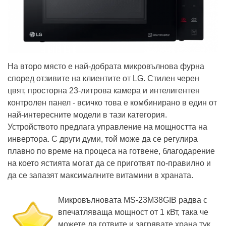
На второ място е най-добрата микровълнова фурна
според отзивите на клиентите от LG. Стилен черен
цвят, просторна 23-литрова камера и интелигентен
контролен панел - всичко това е комбинирано в един от
най-интересните модели в тази категория.
Устройството предлага управление на мощността на
инвертора. С други думи, той може да се регулира
плавно по време на процеса на готвене, благодарение
на което ястията могат да се приготвят по-правилно и
да се запазят максималните витамини в храната.
Микровълновата MS-23M38GIB радва с
впечатляваща мощност от 1 кВт, така че
можете да готвите и загрявате храна тук