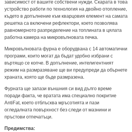
зависимост от вашите собствени нужди. Скарата в това
устройство работи по технология на двойно отопление,
където в допълнение към кварцовия елемент на самата
решетка са включени рефлектори, което позволява
равномерното разпределение на топлината в цялата
работна камера на микровълновата печка.
Микровълновата фурна е оборудвана с 14 автоматични
програми, които могат да бъдат удобно избрани с
въртящо се копче. В допълнение, интелигентният
режим на размразяване ще ви предупреди да обърнете
храната, която ще бъде размразена.
Фурната ще запази външния си вид дълго време
поради факта, че вратата има специално покритие
AntiFat, което отблъсква мръсотията и пази
огледалната повърхност без следи от мазнини и
пръстови отпечатъци.
Предимства: