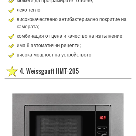
можете да програмирате готвене;
леко тегло;
висококачествено антибактериално покритие на
камерата;
комбинация от цена и качество на изпълнение;
има 8 автоматични рецепти;
висока мощност на устройството.
4. Weissgauff HMT-205