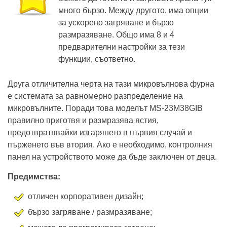
много бързо. Между другото, има опции
за ускорено загряване и бързо
размразяване. Общо има 8 и 4
предварителни настройки за тези
функции, съответно.
Друга отличителна черта на тази микровълнова фурна
е системата за равномерно разпределение на
микровълните. Поради това моделът MS-23M38GIB
правилно приготвя и размразява ястия,
предотвратявайки изгарянето в първия случай и
пърженето във втория. Ако е необходимо, контролния
панел на устройството може да бъде заключен от деца.
Предимства:
отличен корпоративен дизайн;
бързо загряване / размразяване;