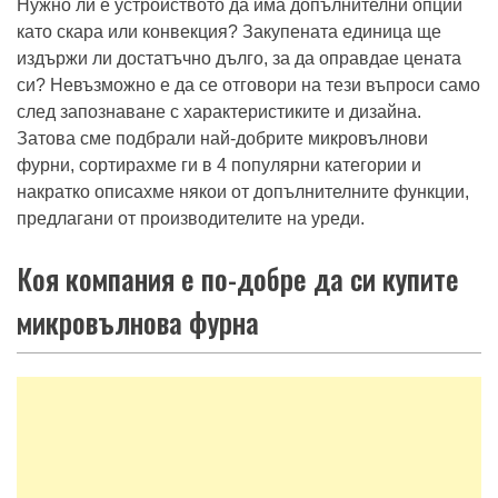
Нужно ли е устройството да има допълнителни опции
като скара или конвекция? Закупената единица ще
издържи ли достатъчно дълго, за да оправдае цената
си? Невъзможно е да се отговори на тези въпроси само
след запознаване с характеристиките и дизайна.
Затова сме подбрали най-добрите микровълнови
фурни, сортирахме ги в 4 популярни категории и
накратко описахме някои от допълнителните функции,
предлагани от производителите на уреди.
Коя компания е по-добре да си купите
микровълнова фурна