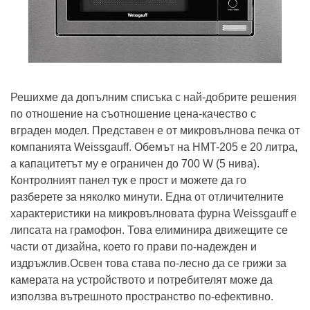
Решихме да допълним списъка с най-добрите решения
по отношение на съотношение цена-качество с
вграден модел. Представен е от микровълнова печка от
компанията Weissgauff. Обемът на HMT-205 е 20 литра,
а капацитетът му е ограничен до 700 W (5 нива).
Контролният панел тук е прост и можете да го
разберете за няколко минути. Една от отличителните
характеристики на микровълновата фурна Weissgauff е
липсата на грамофон. Това елиминира движещите се
части от дизайна, което го прави по-надежден и
издръжлив.Освен това става по-лесно да се грижи за
камерата на устройството и потребителят може да
използва вътрешното пространство по-ефективно.