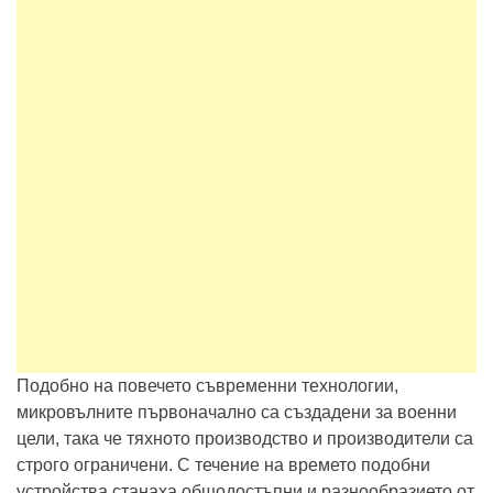
Подобно на повечето съвременни технологии,
микровълните първоначално са създадени за военни
цели, така че тяхното производство и производители са
строго ограничени. С течение на времето подобни
устройства станаха общодостъпни и разнообразието от