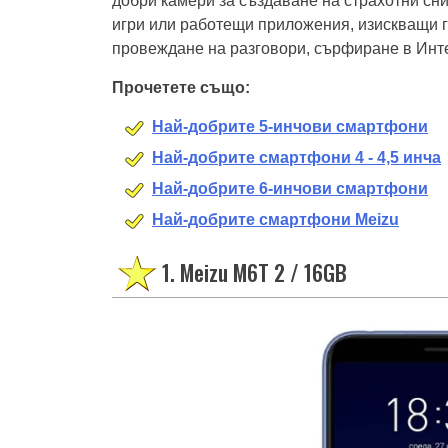
добри камери за създаване на страхотни сни
игри или работещи приложения, изискващи г
провеждане на разговори, сърфиране в Инте
Прочетете също:
Най-добрите 5-инчови смартфони
Най-добрите смартфони 4 - 4,5 инча
Най-добрите 6-инчови смартфони
Най-добрите смартфони Meizu
1. Meizu M6T 2 / 16GB