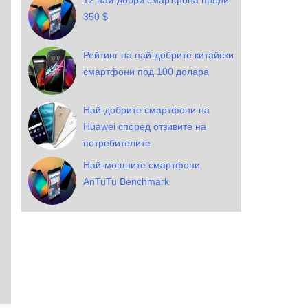
12 най-добри смартфона преди
350 $
Рейтинг на най-добрите китайски
смартфони под 100 долара
Най-добрите смартфони на
Huawei според отзивите на
потребителите
Най-мощните смартфони
AnTuTu Benchmark