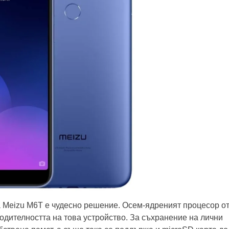
ва Meizu M6T е чудесно решение. Осем-ядреният процесор о
одителността на това устройство. За съхранение на лични