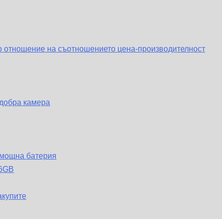
о отношение на съотношението цена-производителност
 добра камера
 мощна батерия
16GB
акупите