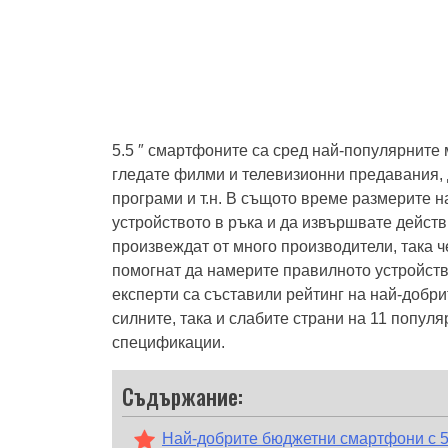
5.5 ″ смартфоните са сред най-популярните 
гледате филми и телевизионни предавания, да
програми и т.н. В същото време размерите н
устройството в ръка и да извършвате действ
произвеждат от много производители, така че
помогнат да намерите правилното устройств
експерти са съставили рейтинг на най-добри
силните, така и слабите страни на 11 попул
спецификации.
Съдържание:
Най-добрите бюджетни смартфони с 5