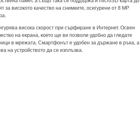
бствена памет, а също така се поддържа и microSD карта до
 за високото качество на снимките, осигурени от 8 MP
ра.
игурява висока скорост при сърфиране в Интернет. Освен
чество на екрана, което ще ви позволи удобно да гледате
аници в мрежата. Смартфонът е удобен за държане в ръка, а
ва на устройството да се изплъзва.