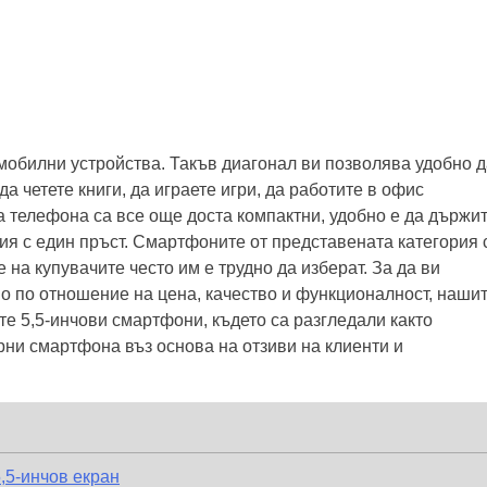
мобилни устройства. Такъв диагонал ви позволява удобно д
 четете книги, да играете игри, да работите в офис
а телефона са все още доста компактни, удобно е да държи
ия с един пръст. Смартфоните от представената категория 
 на купувачите често им е трудно да изберат. За да ви
о по отношение на цена, качество и функционалност, наши
те 5,5-инчови смартфони, където са разгледали както
ярни смартфона въз основа на отзиви на клиенти и
,5-инчов екран