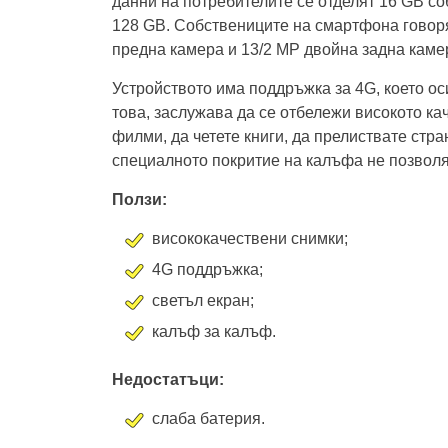
данни на потребителите се отделят 16 GB со
128 GB. Собствениците на смартфона говорят
предна камера и 13/2 MP двойна задна каме
Устройството има поддръжка за 4G, което ос
това, заслужава да се отбележи високото ка
филми, да четете книги, да прелиствате стр
специалното покритие на калъфа не позволя
Ползи:
висококачествени снимки;
4G поддръжка;
светъл екран;
калъф за калъф.
Недостатъци:
слаба батерия.