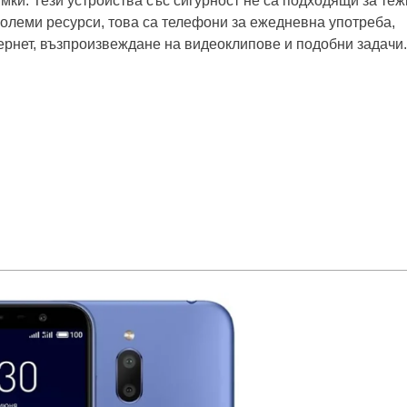
мки. Тези устройства със сигурност не са подходящи за теж
олеми ресурси, това са телефони за ежедневна употреба,
рнет, възпроизвеждане на видеоклипове и подобни задачи.