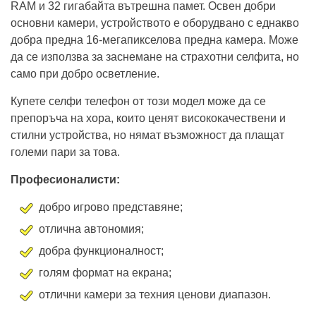
RAM и 32 гигабайта вътрешна памет. Освен добри
основни камери, устройството е оборудвано с еднакво
добра предна 16-мегапикселова предна камера. Може
да се използва за заснемане на страхотни селфита, но
само при добро осветление.
Купете селфи телефон от този модел може да се
препоръча на хора, които ценят висококачествени и
стилни устройства, но нямат възможност да плащат
големи пари за това.
Професионалисти:
добро игрово представяне;
отлична автономия;
добра функционалност;
голям формат на екрана;
отлични камери за техния ценови диапазон.