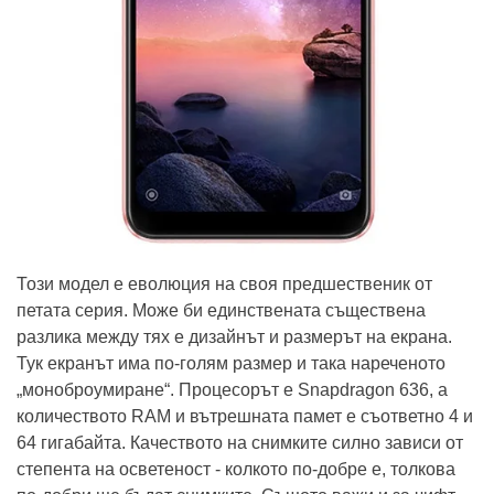
Този модел е еволюция на своя предшественик от
петата серия. Може би единствената съществена
разлика между тях е дизайнът и размерът на екрана.
Тук екранът има по-голям размер и така нареченото
„моноброумиране“. Процесорът е Snapdragon 636, а
количеството RAM и вътрешната памет е съответно 4 и
64 гигабайта. Качеството на снимките силно зависи от
степента на осветеност - колкото по-добре е, толкова