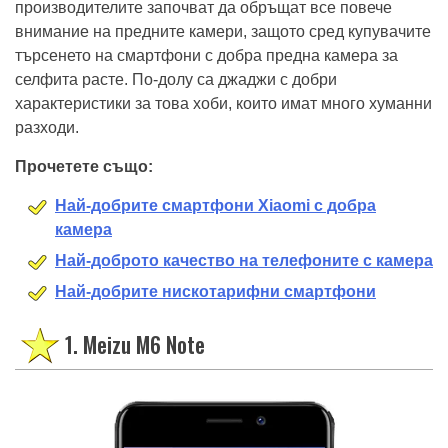
производителите започват да обръщат все повече
внимание на предните камери, защото сред купувачите
търсенето на смартфони с добра предна камера за
селфита расте. По-долу са джаджи с добри
характеристики за това хоби, които имат много хуманни
разходи.
Прочетете също:
Най-добрите смартфони Xiaomi с добра
камера
Най-доброто качество на телефоните с камера
Най-добрите нискотарифни смартфони
1. Meizu M6 Note