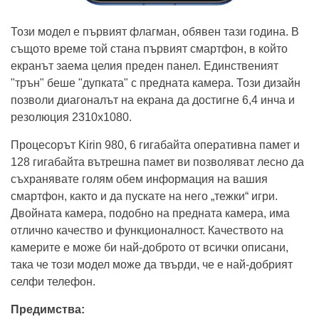
Този модел е първият флагман, обявен тази година. В
същото време той стана първият смартфон, в който
екранът заема целия преден панел. Единственият
"трън" беше "дупката" с предната камера. Този дизайн
позволи диагоналът на екрана да достигне 6,4 инча и
резолюция 2310x1080.
Процесорът Kirin 980, 6 гигабайта оперативна памет и
128 гигабайта вътрешна памет ви позволяват лесно да
съхранявате голям обем информация на вашия
смартфон, както и да пускате на него „тежки“ игри.
Двойната камера, подобно на предната камера, има
отлично качество и функционалност. Качеството на
камерите е може би най-доброто от всички описани,
така че този модел може да твърди, че е най-добрият
селфи телефон.
Предимства: