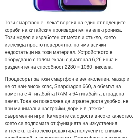
Този смартфон е "лека" версия на един от водещите
кораби на китайския производител на електроника.
Този модел е изработен от метал и стъкло, което
изглежда просто невероятно, но има всички
недостатъци на този материал. Устройството е
оборудвано с голям екран с диагонал 6,26 инча и
разделителна способност 2280 × 1080 пиксела.
Процесорът за този смартфон е великолепен, макар и
не от най-висок клас, Snapdragon 660, а обемът на
паметта е 4 гигабайта RAM и 64 гигабайта вградена
памет. Това ви позволява да играете доста удобно, не
при минимални настройки, дори и в „тежки“
съвременни игри. Камерите са с доста високо качество,
което се подпомага от функцията на изкуствения
интелект, който леко редактира получените снимки,