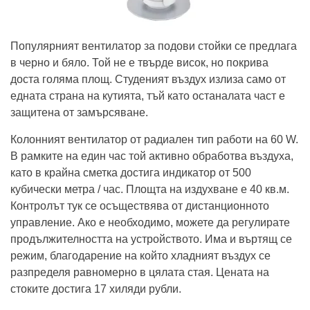
Популярният вентилатор за подови стойки се предлага
в черно и бяло. Той не е твърде висок, но покрива
доста голяма площ. Студеният въздух излиза само от
едната страна на кутията, тъй като останалата част е
защитена от замърсяване.
Колонният вентилатор от радиален тип работи на 60 W.
В рамките на един час той активно обработва въздуха,
като в крайна сметка достига индикатор от 500
кубически метра / час. Площта на издухване е 40 кв.м.
Контролът тук се осъществява от дистанционното
управление. Ако е необходимо, можете да регулирате
продължителността на устройството. Има и въртящ се
режим, благодарение на който хладният въздух се
разпределя равномерно в цялата стая. Цената на
стоките достига 17 хиляди рубли.