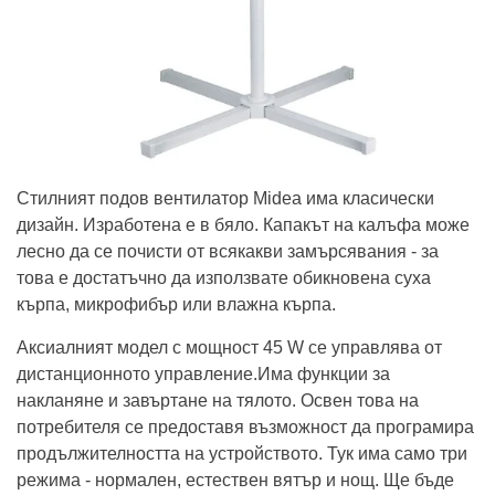
Стилният подов вентилатор Midea има класически
дизайн. Изработена е в бяло. Капакът на калъфа може
лесно да се почисти от всякакви замърсявания - за
това е достатъчно да използвате обикновена суха
кърпа, микрофибър или влажна кърпа.
Аксиалният модел с мощност 45 W се управлява от
дистанционното управление.Има функции за
накланяне и завъртане на тялото. Освен това на
потребителя се предоставя възможност да програмира
продължителността на устройството. Тук има само три
режима - нормален, естествен вятър и нощ. Ще бъде