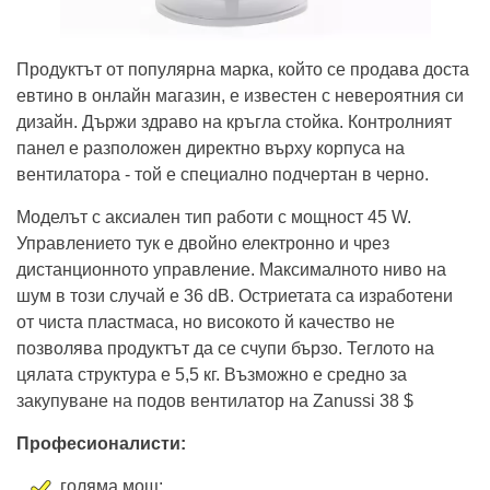
Продуктът от популярна марка, който се продава доста
евтино в онлайн магазин, е известен с невероятния си
дизайн. Държи здраво на кръгла стойка. Контролният
панел е разположен директно върху корпуса на
вентилатора - той е специално подчертан в черно.
Моделът с аксиален тип работи с мощност 45 W.
Управлението тук е двойно електронно и чрез
дистанционното управление. Максималното ниво на
шум в този случай е 36 dB. Остриетата са изработени
от чиста пластмаса, но високото й качество не
позволява продуктът да се счупи бързо. Теглото на
цялата структура е 5,5 кг. Възможно е средно за
закупуване на подов вентилатор на Zanussi 38 $
Професионалисти:
голяма мощ;