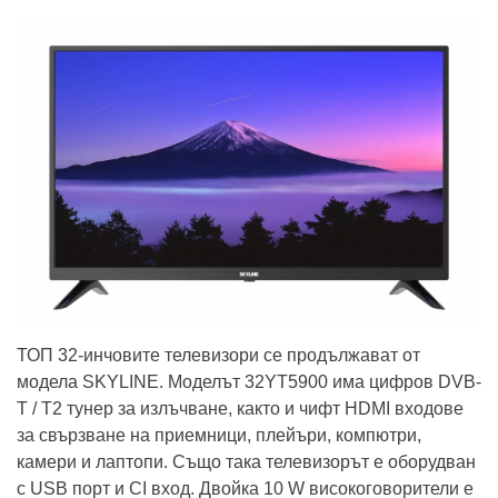
ТОП 32-инчовите телевизори се продължават от
модела SKYLINE. Моделът 32YT5900 има цифров DVB-
T / T2 тунер за излъчване, както и чифт HDMI входове
за свързване на приемници, плейъри, компютри,
камери и лаптопи. Също така телевизорът е оборудван