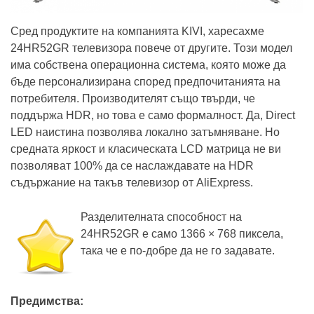
Сред продуктите на компанията KIVI, харесахме
24HR52GR телевизора повече от другите. Този модел
има собствена операционна система, която може да
бъде персонализирана според предпочитанията на
потребителя. Производителят също твърди, че
поддържа HDR, но това е само формалност. Да, Direct
LED наистина позволява локално затъмняване. Но
средната яркост и класическата LCD матрица не ви
позволяват 100% да се наслаждавате на HDR
съдържание на такъв телевизор от AliExpress.
Разделителната способност на
24HR52GR е само 1366 × 768 пиксела,
така че е по-добре да не го задавате.