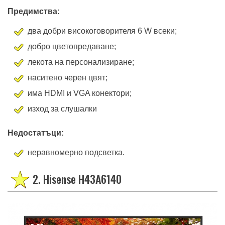
също са окуражаващи.
Предимства:
два добри високоговорителя 6 W всеки;
добро цветопредаване;
лекота на персонализиране;
наситено черен цвят;
има HDMI и VGA конектори;
изход за слушалки
Недостатъци:
неравномерно подсветка.
2. Hisense H43A6140