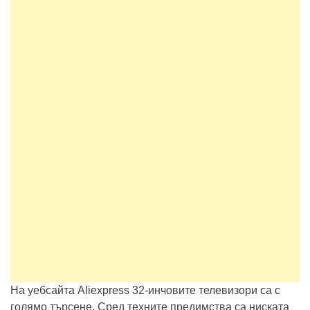
На уебсайта Aliexpress 32-инчовите телевизори са с