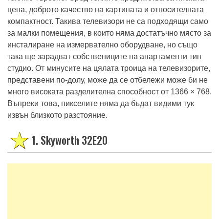
голямо търсене. Сред техните предимства са ниската
цена, доброто качество на картината и относителната
компактност. Такива телевизори не са подходящи само
за малки помещения, в които няма достатъчно място за
инсталиране на измервателно оборудване, но също
така ще зарадват собствениците на апартаменти тип
студио. От минусите на цялата троица на телевизорите,
представени по-долу, може да се отбележи може би не
много високата разделителна способност от 1366 × 768.
Въпреки това, пикселите няма да бъдат видими тук
извън близкото разстояние.
1. Skyworth 32E20