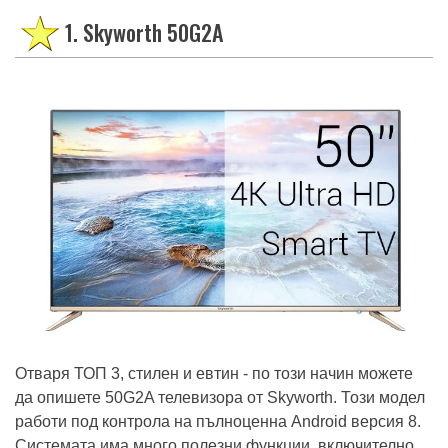
е достатъчен. Тук сме разгледали такъв модел.
1. Skyworth 50G2A
Отваря ТОП 3, стилен и евтин - по този начин можете
да опишете 50G2A телевизора от Skyworth. Този модел
работи под контрола на пълноценна Android версия 8.