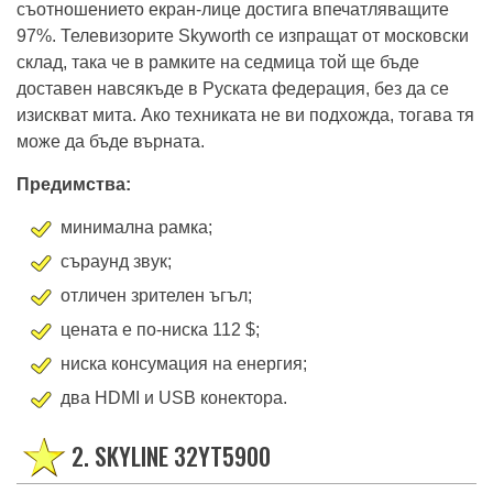
картина и добър звук, но и с атрактивния си дизайн -
съотношението екран-лице достига впечатляващите
97%. Телевизорите Skyworth се изпращат от московски
склад, така че в рамките на седмица той ще бъде
доставен навсякъде в Руската федерация, без да се
изискват мита. Ако техниката не ви подхожда, тогава тя
може да бъде върната.
Предимства:
минимална рамка;
съраунд звук;
отличен зрителен ъгъл;
цената е по-ниска 112 $;
ниска консумация на енергия;
два HDMI и USB конектора.
2. SKYLINE 32YT5900