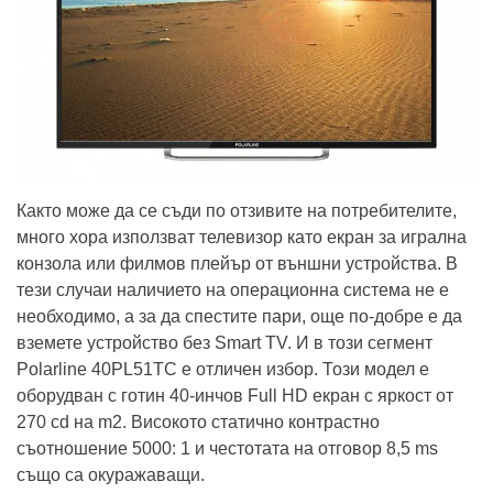
Както може да се съди по отзивите на потребителите,
много хора използват телевизор като екран за игрална
конзола или филмов плейър от външни устройства. В
тези случаи наличието на операционна система не е
необходимо, а за да спестите пари, още по-добре е да
вземете устройство без Smart TV. И в този сегмент
Polarline 40PL51TC е отличен избор. Този модел е
оборудван с готин 40-инчов Full HD екран с яркост от
270 cd на m2. Високото статично контрастно
съотношение 5000: 1 и честотата на отговор 8,5 ms