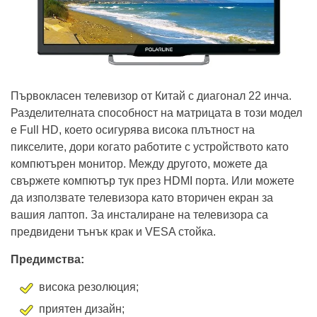
Първокласен телевизор от Китай с диагонал 22 инча.
Разделителната способност на матрицата в този модел
е Full HD, което осигурява висока плътност на
пикселите, дори когато работите с устройството като
компютърен монитор. Между другото, можете да
свържете компютър тук през HDMI порта. Или можете
да използвате телевизора като вторичен екран за
вашия лаптоп. За инсталиране на телевизора са
предвидени тънък крак и VESA стойка.
Предимства:
висока резолюция;