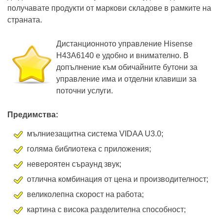
да доставя от Китай и Русия, но е по-удобно да
получавате продукти от маркови складове в рамките на
страната.
Дистанционното управление Hisense
H43A6140 е удобно и внимателно. В
допълнение към обичайните бутони за
управление има и отделни клавиши за
поточни услуги.
Предимства:
мълниезащитна система VIDAA U3.0;
голяма библиотека с приложения;
невероятен съраунд звук;
отлична комбинация от цена и производителност;
великолепна скорост на работа;