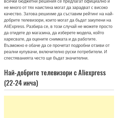
стотици модели за всякакви нужди. Но в Русия не
всички бюджетни решения се предлагат официално и
не много от тях наистина могат да зарадват с високо
качество. Затова решихме да съставим рейтинг на най-
добрите телевизори, които могат да бъдат закупени на
AliExpress. Разбира се, в този случай не можете просто
да отидете до магазина, да изберете модела, който
харесвате, да оцените снимката и да работите.
Възможно е обаче да се прочетат подробни отзиви от
реални купувачи, включително руски потребители. И
спестяванията често ще бъдат значителни.
Най-добрите телевизори с Aliexpress
(22-24 инча)