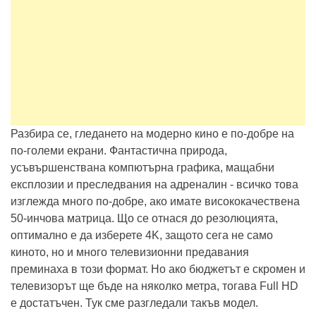
Разбира се, гледането на модерно кино е по-добре на
по-големи екрани. Фантастична природа,
усъвършенствана компютърна графика, мащабни
експлозии и преследвания на адреналин - всичко това
изглежда много по-добре, ако имате висококачествена
50-инчова матрица. Що се отнася до резолюцията,
оптимално е да изберете 4K, защото сега не само
киното, но и много телевизионни предавания
преминаха в този формат. Но ако бюджетът е скромен и
телевизорът ще бъде на няколко метра, тогава Full HD