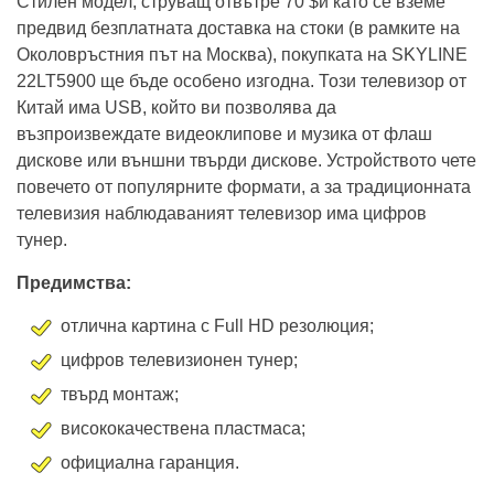
Стилен модел, струващ отвътре 70 $и като се вземе
предвид безплатната доставка на стоки (в рамките на
Околовръстния път на Москва), покупката на SKYLINE
22LT5900 ще бъде особено изгодна. Този телевизор от
Китай има USB, който ви позволява да
възпроизвеждате видеоклипове и музика от флаш
дискове или външни твърди дискове. Устройството чете
повечето от популярните формати, а за традиционната
телевизия наблюдаваният телевизор има цифров
тунер.
Предимства:
отлична картина с Full HD резолюция;
цифров телевизионен тунер;
твърд монтаж;
висококачествена пластмаса;
официална гаранция.