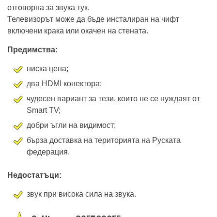
с USB порт и CI вход. Двойка 10 W високоговорители е
отговорна за звука тук.
Телевизорът може да бъде инсталиран на чифт
включени крака или окачен на стената.
Предимства:
ниска цена;
два HDMI конектора;
чудесен вариант за тези, които не се нуждаят от
Smart TV;
добри ъгли на видимост;
бърза доставка на територията на Руската
федерация.
Недостатъци:
звук при висока сила на звука.