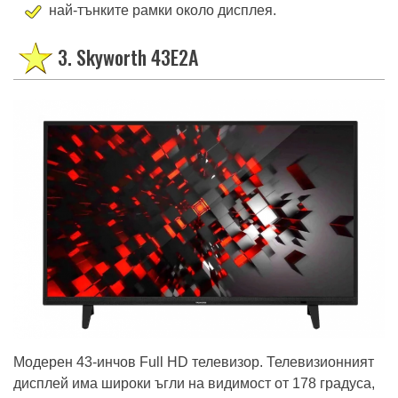
картина с висока разделителна способност;
най-тънките рамки около дисплея.
3. Skyworth 43E2A
Модерен 43-инчов Full HD телевизор. Телевизионният