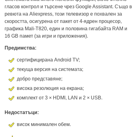
Системата има много полезни функции, включително
гласов контрол и търсене чрез Google Assistant. Също в
ревюта на Aliexpress, този телевизор е похвален за
скоростта, осигурена от пакет от 4-ядрен процесор,
графика Mali-T820, един и половина гигабайта RAM и
16 GB памет (за игри и приложения).
Предимства:
сертифицирана Android TV;
текуща версия на системата;
добро представяне;
висока резолюция на екрана;
комплект от 3 × HDMI, LAN и 2 × USB.
Недостатъци:
висок минимален обем.