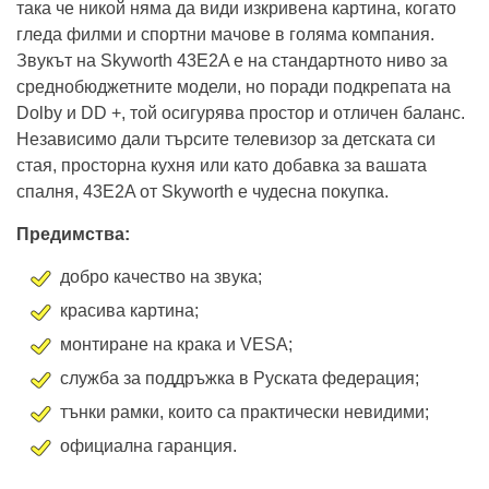
дисплей има широки ъгли на видимост от 178 градуса,
така че никой няма да види изкривена картина, когато
гледа филми и спортни мачове в голяма компания.
Звукът на Skyworth 43E2A е на стандартното ниво за
среднобюджетните модели, но поради подкрепата на
Dolby и DD +, той осигурява простор и отличен баланс.
Независимо дали търсите телевизор за детската си
стая, просторна кухня или като добавка за вашата
спалня, 43E2A от Skyworth е чудесна покупка.
Предимства:
добро качество на звука;
красива картина;
монтиране на крака и VESA;
служба за поддръжка в Руската федерация;
тънки рамки, които са практически невидими;
официална гаранция.