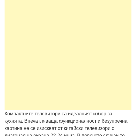
Компактните телевизори са идеалният избор за
кухнята. Впечатляваща функционалност и безупречна
картина не се изискват от китайски телевизори с