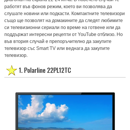
диагонал на екрана 22-24 инча. В повечето случаи те
работят във фонов режим, което ви позволява да
слушате новини или подкасти. Компактните телевизори
също ще позволят на домакините да следят любимите
си телевизионни сериали по време на готвене или да
поддържат интересни рецепти от YouTube отблизо. Но
във втория случай е препоръчително да закупите
телевизор със Smart TV или веднага да закупите
телевизор.
1. Polarline 22PL12TC