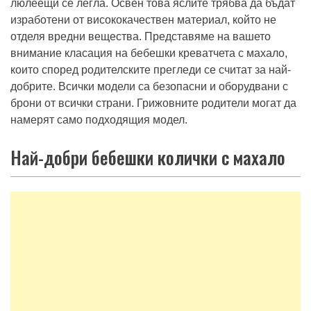
люлеещи се легла. Освен това яслите трябва да бъдат
изработени от висококачествен материал, който не
отделя вредни вещества. Представяме на вашето
внимание класация на бебешки креватчета с махало,
които според родителските прегледи се считат за най-
добрите. Всички модели са безопасни и оборудвани с
брони от всички страни. Грижовните родители могат да
намерят само подходящия модел.
Най-добри бебешки колички с махало