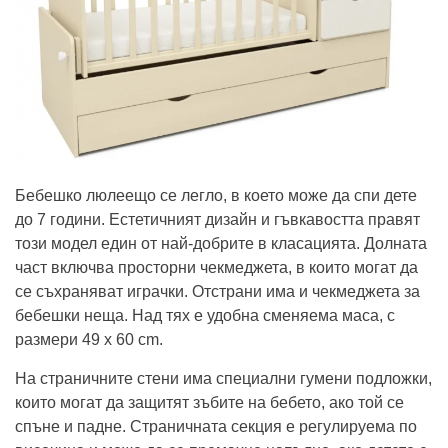
Бебешко люлеещо се легло, в което може да спи дете
до 7 години. Естетичният дизайн и гъвкавостта правят
този модел един от най-добрите в класацията. Долната
част включва просторни чекмеджета, в които могат да
се съхраняват играчки. Отстрани има и чекмеджета за
бебешки неща. Над тях е удобна сменяема маса, с
размери 49 x 60 cm.
На страничните стени има специални гумени подложки,
които могат да защитят зъбите на бебето, ако той се
спъне и падне. Страничната секция е регулируема по