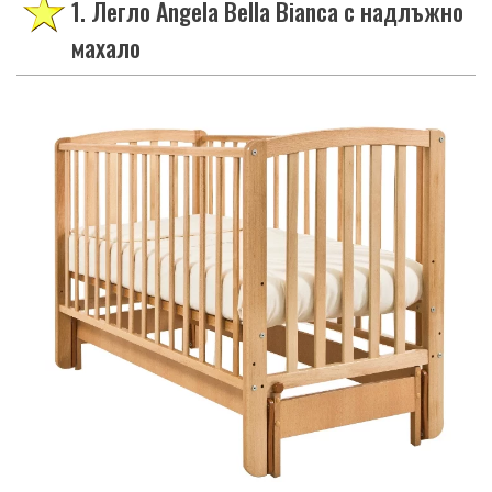
1. Легло Angela Bella Bianca с надлъжно
махало