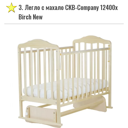
3. Легло с махало CKB-Company 12400x
Birch New