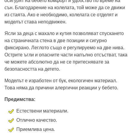
осигурят на бебето комфорт и удобство по време на
сън. Благодарение на колелата, той може да се движи
из стаята. Ако е необходимо, колелата се отделят и
моделът става неподвижен.
Ясли за деца с махало и кутия позволяват спускането
на страничната стена в две позиции и сигурно
фиксирано. Леглото също е регулируемо на две нива.
Острите ъгли и опасните части напълно отсъстват, така
че можете абсолютно да не се притеснявате за
безопасността на детето.
Моделът е изработен от бук, екологичен материал.
Това няма да причини алергични реакции у бебето.
Предимства:
Естествени материали.
Отлично качество.
Приемлива цена.