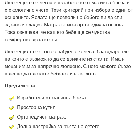
Люлеещото се легло е изработено от масивна бреза и
е екологично чисто. Този критерий при избора е един от
основните. Яслата ще позволи на бебето ви да спи
здраво и сладко. Матракът има ортопедична основа.
Това означава, че вашето бебе ще се чувства
комфортно, докато спи.
Люлеещият се стол е снабден с колела, благодарение
на които е възможно да се движите из стаята. Има и
механизъм за напречно люлеене. С него можете бързо
и лесно да сложите бебето си в леглото.
Предимства:
Изработена от масивна бреза.
Просторна кутия.
Ортопедичен матрак.
Долна настройка за ръста на детето.