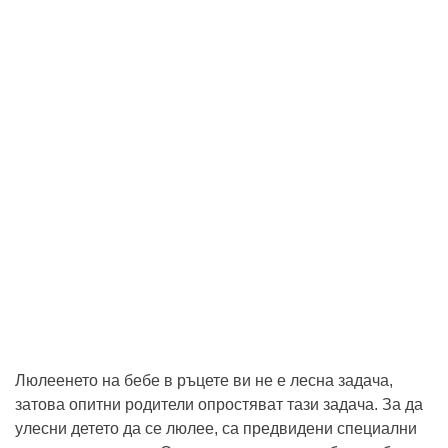
Люлеенето на бебе в ръцете ви не е лесна задача,
затова опитни родители опростяват тази задача. За да
улесни детето да се люлее, са предвидени специални