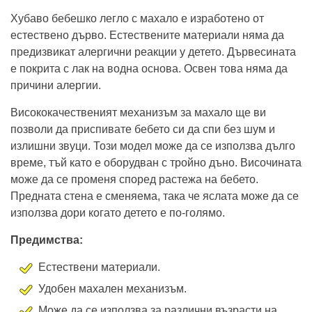
Хубаво бебешко легло с махало е изработено от
естествено дърво. Естествените материали няма да
предизвикат алергични реакции у детето. Дървесината
е покрита с лак на водна основа. Освен това няма да
причини алергии.
Висококачественият механизъм за махало ще ви
позволи да приспивате бебето си да спи без шум и
излишни звуци. Този модел може да се използва дълго
време, тъй като е оборудван с тройно дъно. Височината
може да се променя според растежа на бебето.
Предната стена е сменяема, така че яслата може да се
използва дори когато детето е по-голямо.
Предимства:
Естествени материали.
Удобен махален механизъм.
Може да се използва за различни възрасти на