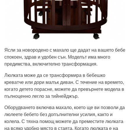
Ясли за новородено с махало ще дадат на вашето бебе
спокоен, здрав и удобен сън. Моделът има много
предимства, включително трансформация.
Люлката може да се трансформира в бебешко
креватче или дори малък диван. С течение на времето,
когато детето порасне, можете да превърнете модела в
пълноценно легло за тийнейджър.
Оборудването включва махало, което ще ви позволи да
люлеете бебето без допълнителни усилия, както и
колела. С тяхна помощ можете да преместите люлката
на всяко удобно място в стаята. Когато люлката е на