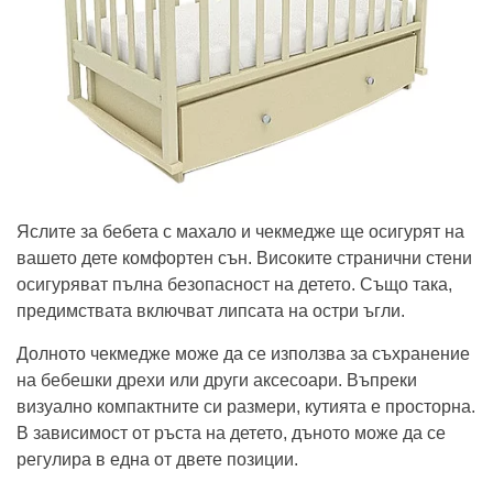
Яслите за бебета с махало и чекмедже ще осигурят на
вашето дете комфортен сън. Високите странични стени
осигуряват пълна безопасност на детето. Също така,
предимствата включват липсата на остри ъгли.
Долното чекмедже може да се използва за съхранение
на бебешки дрехи или други аксесоари. Въпреки
визуално компактните си размери, кутията е просторна.
В зависимост от ръста на детето, дъното може да се
регулира в една от двете позиции.