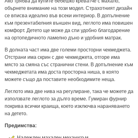
Ако трябва да купите бебешко креватче с махало,
обърнете внимание на този модел. Страхотният дизайн
се вписва идеално във всеки интериор. В допълнение
към презентабелния външен вид, леглото има повишен
комфорт. Детето ще може да спи удобно благодарение
на ортопедичното ламелно дъно и удобния матрак.
В долната част има две големи просторни чекмеджета.
Отстрани има скрин с две чекмеджета, отгоре има
място за смяна със странични стени. В допълнение към
чекмеджетата има доста просторна ниша, в която
можете също да поставите необходимите неща.
Леглото има две нива на регулиране, така че можете да
използвате леглото за дълго време. Гумиран фурнир
покрива всички краища, което изключва нараняването
на детето.
Предимства:
Надежден махален механизъм.