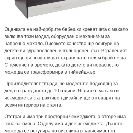
Оценката на най-добрите бебешки креватчета с махало
включва този модел, оборудван с механизъм за
напречно махало. Високото качество ще осигури на
детето ви здравословен и пълноценен сън. Вграденият
скрин ще ви позволи да съхранявате голям брой неща.
С течение на времето, докато детето ви порасне, то
може да се трансформира в тийнейджър.
Производителят твърди, че моделът е подходящ за
деца от раждането до 10 години. Яслите с махало и
чекмедже са с атрактивен дизайн и ще отговарят на
всеки интериор на стаята.
Отстрани има три просторни чекмеджета, а отгоре има
зона за смяна. Отдолу има и две чекмеджета. Дъното
може да се регулира по височина в зависимост от