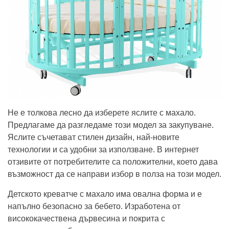
Не е толкова лесно да изберете яслите с махало.
Предлагаме да разгледаме този модел за закупуване.
Яслите съчетават стилен дизайн, най-новите
технологии и са удобни за използване. В интернет
отзивите от потребителите са положителни, което дава
възможност да се направи избор в полза на този модел.
Детското креватче с махало има овална форма и е
напълно безопасно за бебето. Изработена от
висококачествена дървесина и покрита с