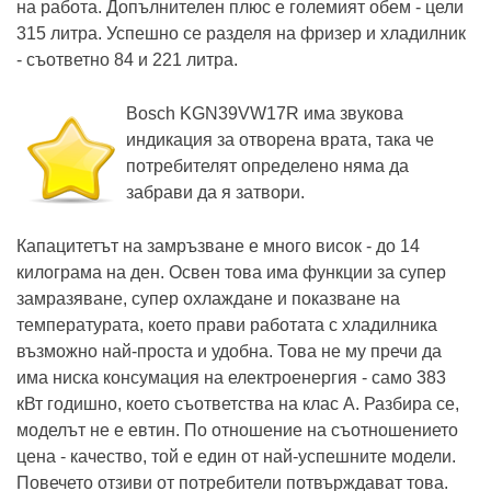
на работа. Допълнителен плюс е големият обем - цели
315 литра. Успешно се разделя на фризер и хладилник
- съответно 84 и 221 литра.
Bosch KGN39VW17R има звукова
индикация за отворена врата, така че
потребителят определено няма да
забрави да я затвори.
Капацитетът на замръзване е много висок - до 14
килограма на ден. Освен това има функции за супер
замразяване, супер охлаждане и показване на
температурата, което прави работата с хладилника
възможно най-проста и удобна. Това не му пречи да
има ниска консумация на електроенергия - само 383
кВт годишно, което съответства на клас А. Разбира се,
моделът не е евтин. По отношение на съотношението
цена - качество, той е един от най-успешните модели.
Повечето отзиви от потребители потвърждават това.