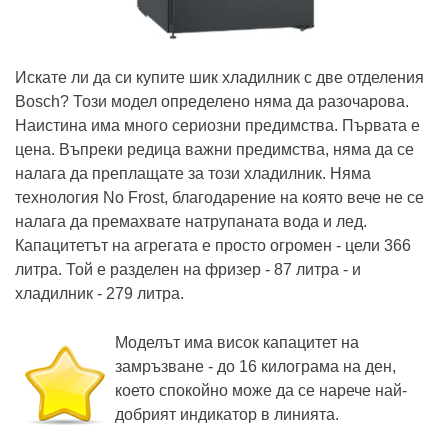
Искате ли да си купите шик хладилник с две отделения
Bosch? Този модел определено няма да разочарова.
Наистина има много сериозни предимства. Първата е
цена. Въпреки редица важни предимства, няма да се
налага да преплащате за този хладилник. Няма
технология No Frost, благодарение на която вече не се
налага да премахвате натрупаната вода и лед.
Капацитетът на агрегата е просто огромен - цели 366
литра. Той е разделен на фризер - 87 литра - и
хладилник - 279 литра.
Моделът има висок капацитет на
замръзване - до 16 килограма на ден,
което спокойно може да се нарече най-
добрият индикатор в линията.