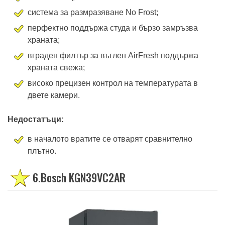
система за размразяване No Frost;
перфектно поддържа студа и бързо замръзва
храната;
вграден филтър за въглен AirFresh поддържа
храната свежа;
високо прецизен контрол на температурата в
двете камери.
Недостатъци:
в началото вратите се отварят сравнително
плътно.
6.Bosch KGN39VC2AR