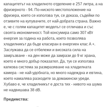
капацитетът на хладилното отделение е 257 литра, а на
фризерното - 94. По-ниското местоположение на
фризера, което се използва тук, се доказа, съдейки по
отзивите на купувачите, от най-добрата страна. Важно
е, че с голям капацитет моделът се отличава и със
своята икономичност. Той консумира само 307 кВт
енергия за година на работа, което позволява
хладилникът да бъде класиран в енергиен клас A +.
Заслужава да се отбележи и високата сила на
замръзване - на ден може да замрази до 9 кг храна,
което е много добър показател. Да, тук се използва
капкова система за размразяване на хладилната
камера - не най-удобната, но много надеждна и евтина,
което намалява разходите за домакински уреди.
Хубаво е, че хладилникът е доста тих - нивото на шума
не надвишава 38 dB.
Предимства: