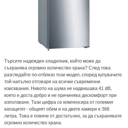
Търсите надежден хладилник, който може да
съхранява огромно количество храна? След това
разгледайте по-отблизо този модел, според купувачите
той напълно отговаря на всички съвременни
изисквания. Нивото на шума не надвишава 41 dB,
което е доста добро и не причинява дискомфорт при
използване. Тази цифра се компенсира от големия
капацитет - общият обем и на двете камери е 366
литра. Това е повече от достатъчно, за да съхранявате
огромно количество храна.