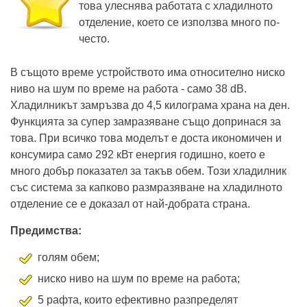
това улеснява работата с хладилното
отделение, което се използва много по-
често.
В същото време устройството има относително ниско
ниво на шум по време на работа - само 38 dB.
Хладилникът замръзва до 4,5 килограма храна на ден.
Функцията за супер замразяване също допринася за
това. При всичко това моделът е доста икономичен и
консумира само 292 кВт енергия годишно, което е
много добър показател за такъв обем. Този хладилник
със система за капково размразяване на хладилното
отделение се е доказал от най-добрата страна.
Предимства:
голям обем;
ниско ниво на шум по време на работа;
5 рафта, които ефективно разпределят