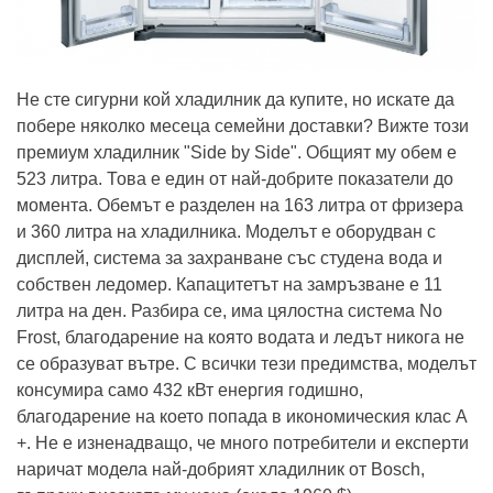
Не сте сигурни кой хладилник да купите, но искате да
побере няколко месеца семейни доставки? Вижте този
премиум хладилник "Side by Side". Общият му обем е
523 литра. Това е един от най-добрите показатели до
момента. Обемът е разделен на 163 литра от фризера
и 360 литра на хладилника. Моделът е оборудван с
дисплей, система за захранване със студена вода и
собствен ледомер. Капацитетът на замръзване е 11
литра на ден. Разбира се, има цялостна система No
Frost, благодарение на която водата и ледът никога не
се образуват вътре. С всички тези предимства, моделът
консумира само 432 кВт енергия годишно,
благодарение на което попада в икономическия клас A
+. Не е изненадващо, че много потребители и експерти
наричат ​​модела най-добрият хладилник от Bosch,