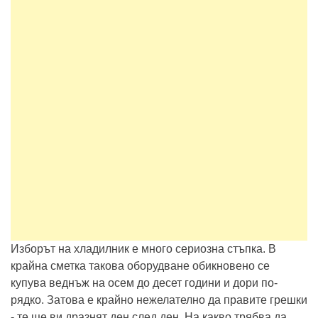
Изборът на хладилник е много сериозна стъпка. В
крайна сметка такова оборудване обикновено се
купува веднъж на осем до десет години и дори по-
рядко. Затова е крайно нежелателно да правите грешки
- те ще ви дразнят ден след ден. На какво трябва да