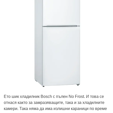
Ето шик хладилник Bosch с пълен No Frost. И това се
отнася както за замразяващите, така и за хладилните
камери. Така няма да има излишни караници по време