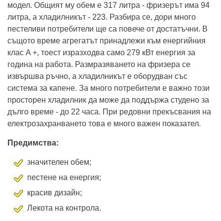
модел. Общият му обем е 317 литра - фризерът има 94
литра, а хладилникът - 223. Разбира се, дори много
пестеливи потребители ще са повече от достатъчни. В
същото време агрегатът принадлежи към енергийния
клас A +, тоест изразходва само 279 кВт енергия за
година на работа. Размразяването на фризера се
извършва ръчно, а хладилникът е оборудван със
система за капене. За много потребители е важно този
просторен хладилник да може да поддържа студено за
дълго време - до 22 часа. При редовни прекъсвания на
електрозахранването това е много важен показател.
Предимства:
значителен обем;
пестене на енергия;
красив дизайн;
Лекота на контрола.