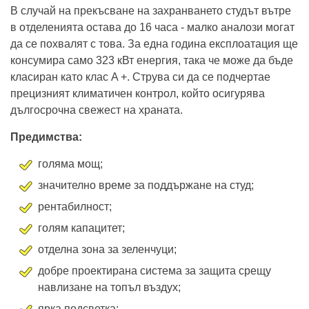
В случай на прекъсване на захранването студът вътре
в отделенията остава до 16 часа - малко аналози могат
да се похвалят с това. За една година експлоатация ще
консумира само 323 кВт енергия, така че може да бъде
класиран като клас A +. Струва си да се подчертае
прецизният климатичен контрол, който осигурява
дългосрочна свежест на храната.
Предимства:
голяма мощ;
значително време за поддържане на студ;
рентабилност;
голям капацитет;
отделна зона за зеленчуци;
добре проектирана система за защита срещу
навлизане на топъл въздух;
ярка подсветка;